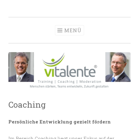
vitalente
Zum
Die passenden Menschen finden, entwickeln und
Personalberatun
Inhalt
halten
Hamburg
springen
MENÜ
Coaching
Persönliche Entwicklung gezielt fördern
Im Bereich Coaching liegt unser Fokus auf der