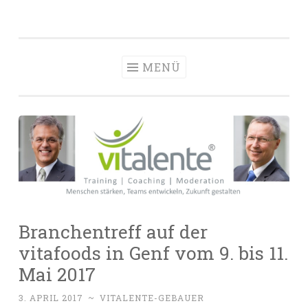
vitalente
Zum
Die passenden Menschen finden, entwickeln und
Personalberatun
Inhalt
halten
Hamburg
springen
MENÜ
Branchentreff auf der
vitafoods in Genf vom 9. bis 11.
Mai 2017
3. APRIL 2017
~
VITALENTE-GEBAUER