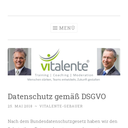
vitalente
Zum
Die passenden Menschen finden, entwickeln und
Personalberatun
Inhalt
halten
Hamburg
springen
MENÜ
Datenschutz gemäß DSGVO
25. MAI 2018
~
VITALENTE-GEBAUER
Nach dem Bundesdatenschutzgesetz haben wir den