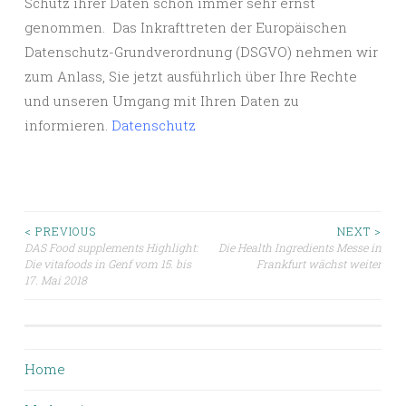
Schutz ihrer Daten schon immer sehr ernst
genommen. Das Inkrafttreten der Europäischen
Datenschutz-Grundverordnung (DSGVO) nehmen wir
zum Anlass, Sie jetzt ausführlich über Ihre Rechte
und unseren Umgang mit Ihren Daten zu
informieren.
Datenschutz
Beitragsnavigation
< PREVIOUS
NEXT >
DAS Food supplements Highlight:
Die Health Ingredients Messe in
Die vitafoods in Genf vom 15. bis
Frankfurt wächst weiter
17. Mai 2018
Home