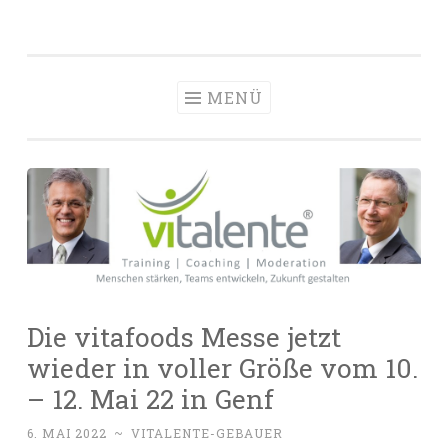
vitalente
Zum
Die passenden Menschen finden, entwickeln und
Personalberatun
Inhalt
halten
Hamburg
springen
MENÜ
Die vitafoods Messe jetzt
wieder in voller Größe vom 10.
– 12. Mai 22 in Genf
6. MAI 2022
~
VITALENTE-GEBAUER