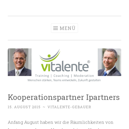
vitalente
Zum
Die passenden Menschen finden, entwickeln und
Personalberatun
Inhalt
halten
Hamburg
springen
MENÜ
Kooperationspartner Ipartners
15. AUGUST 2015
~
VITALENTE-GEBAUER
Anfang August haben wir die Räumlichkeiten von