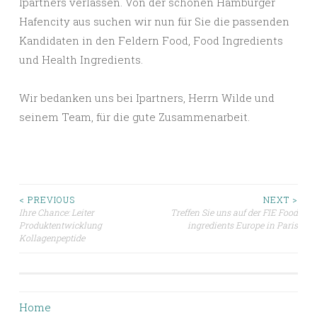
Ipartners verlassen. Von der schönen Hamburger
Hafencity aus suchen wir nun für Sie die passenden
Kandidaten in den Feldern Food, Food Ingredients
und Health Ingredients.
Wir bedanken uns bei Ipartners, Herrn Wilde und
seinem Team, für die gute Zusammenarbeit.
Beitragsnavigation
< PREVIOUS
NEXT >
Ihre Chance: Leiter
Treffen Sie uns auf der FIE Food
Produktentwicklung
ingredients Europe in Paris
Kollagenpeptide
Home