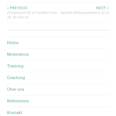
Beitragsnavigation
< PREVIOUS
NEXT >
Erfolgreiche FIE in Frankfurt vom
Aktuelle Stellenangebote in Q1.25
28.-30. Nov 23
Home
Moderation
Training
Coaching
Über uns
Referenzen
Kontakt