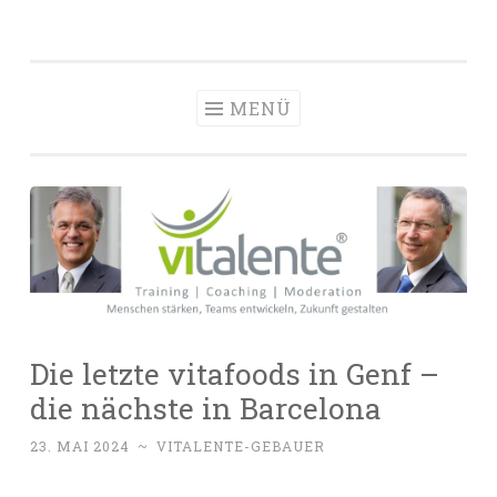
vitalente
Zum
Die passenden Menschen finden, entwickeln und
Personalberatun
Inhalt
halten
Hamburg
springen
MENÜ
Die letzte vitafoods in Genf –
die nächste in Barcelona
23. MAI 2024
~
VITALENTE-GEBAUER