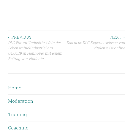
Beitragsnavigation
< PREVIOUS
NEXT >
DLG Forum “Industrie 4.0 in der
Das neue DLG Expertenwissen von
Lebensmittelindustrie” am
vitalente ist online
04.06.19 in Hannover mit einem
Beitrag von vitalente
Home
Moderation
Training
Coaching