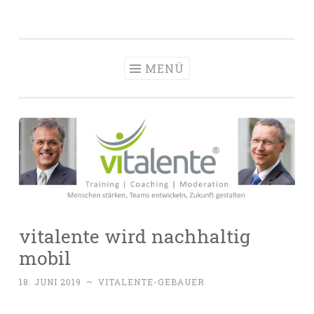
vitalente
Zum
Die passenden Menschen finden, entwickeln und
Personalberatun
Inhalt
halten
Hamburg
springen
MENÜ
vitalente wird nachhaltig
mobil
18. JUNI 2019
~
VITALENTE-GEBAUER